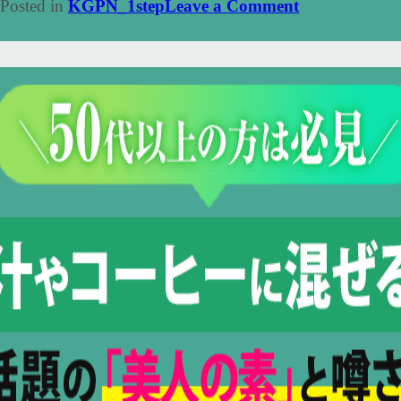
on
Posted in
KGPN_1step
Leave a Comment