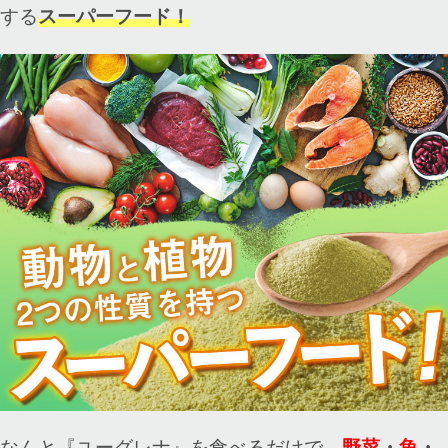
する
スーパーフード！
なんと『ユーグレナ』を食べるだけで、
野菜
・
魚
・