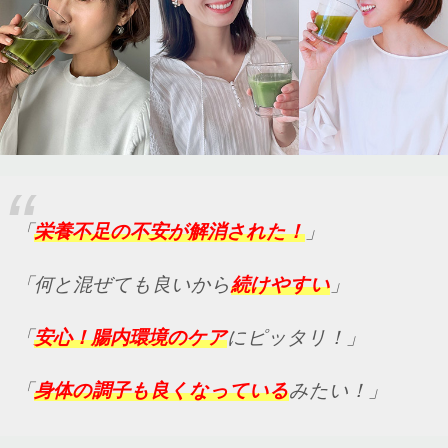
「
栄養不足の不安が解消された！
」
「何と混ぜても良いから
続けやすい
」
「
安心！腸内環境のケア
にピッタリ！」
「
身体の調子も良くなっている
みたい！」