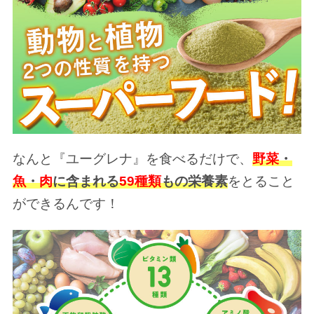
なんと『ユーグレナ』を食べるだけで、
野菜
・
魚
・
肉
に含まれる
59種類
もの栄養素
をとること
ができるんです！