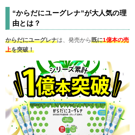
“からだにユーグレナ”が大人気の理
由とは？
からだにユーグレナ
は、発売から
既に
1億本の売
上
を突破！