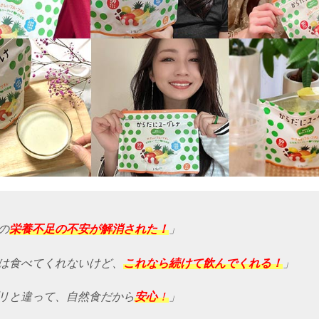
の
栄養不足の不安が解消された！
」
は食べてくれないけど、
これなら続けて飲んでくれる！
」
リと違って、自然食だから
安心
！
」