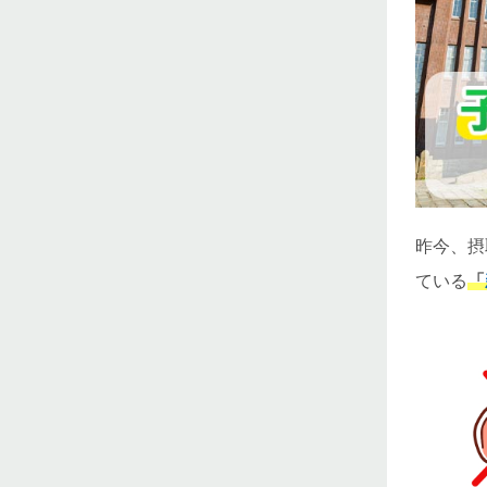
昨今、摂
ている
「