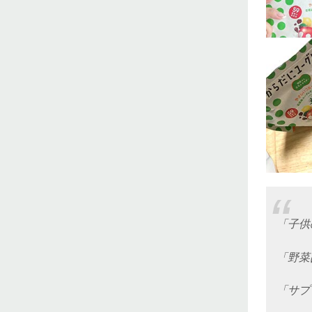
「子供
「野菜
「サプ