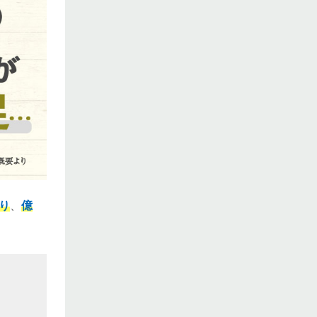
り
、
億