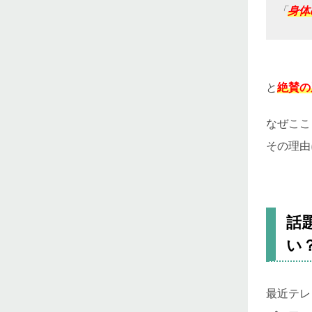
「
身体
と
絶賛の
なぜここ
その理由
話
い
最近テレ