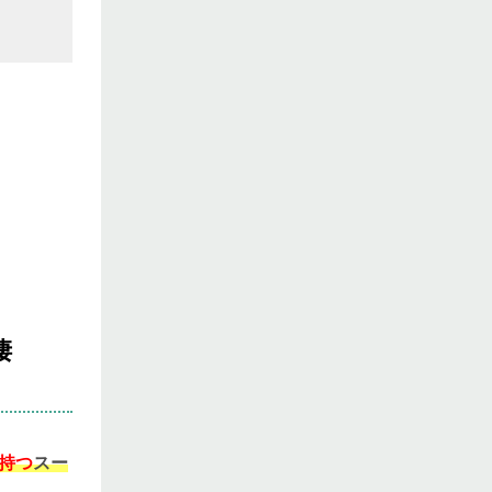
凄
持つ
スー