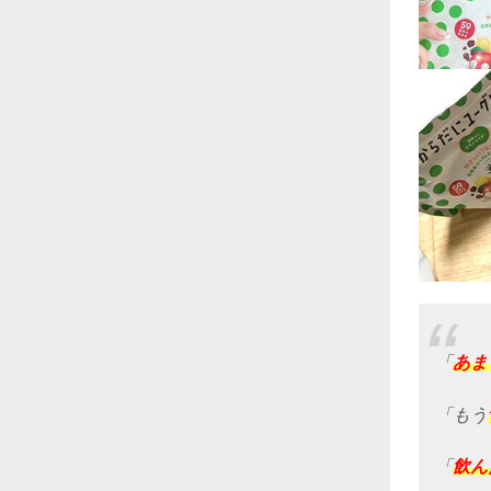
「
あま
「もう
「
飲ん