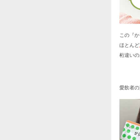
この『か
ほとんど
桁違いの
愛飲者の