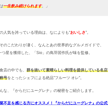
は
一生飲み続けられます
。」
の人気を誇っている理由は、なによりも“
おいしさ
”。
そのこだわりが凄く、なんとあの世界的なグルメガイドで、
一つ星を獲得した、「Sio」の鳥羽習作氏が味を監修。
食店の中でも、
群を抜いて素晴らしい料理を提供している名店
称号
をとったシェフによる絶品”フルーツ オレ”。
んな、『からだにユーグレナ』の秘密をご紹介します。
菜不足を感じる方にオススメ！『からだにユーグレナ』の公式