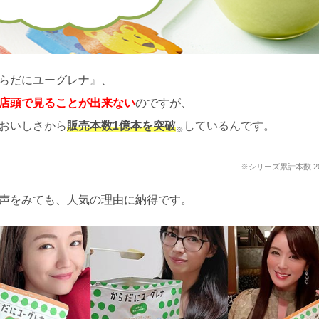
らだにユーグレナ』、
店頭で
見ることが出来ない
のですが、
おいしさから
販売本数1億本を突破
しているんです。
※
※シリーズ累計本数 2
声をみても、人気の理由に納得です。