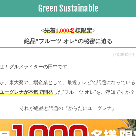
Green Sustainable
<
先着
1,000名
様限定
>
絶品”フルーツ オレ“の秘密に迫る
[PR]株式
は！グルメライターの田中です。
が、東大発の上場企業として、最近テレビで話題になっている
ユーグレナが本気で開発
した”フルーツ オレ”をご存知ですか？
それが絶品と話題の
『からだにユーグレナ』