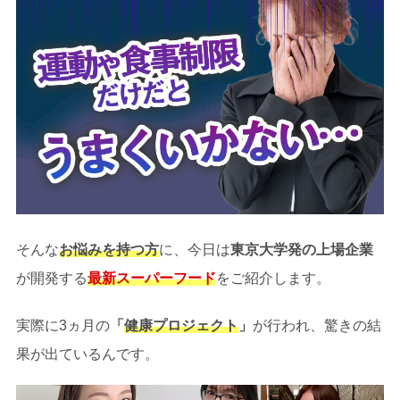
そんな
お悩みを持つ方
に、今日は
東京大学発の上場企業
が開発する
最新スーパーフード
をご紹介します。
実際に3ヵ月の
「
健康プロジェクト
」
が行われ、驚きの結
果が出ているんです。