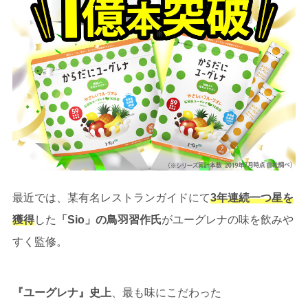
最近では、某有名レストランガイドにて
3年連続一つ星を
獲得
した
「Sio」の鳥羽習作氏
がユーグレナの味を飲みや
すく監修。
『ユーグレナ』史上
、最も味にこだわった