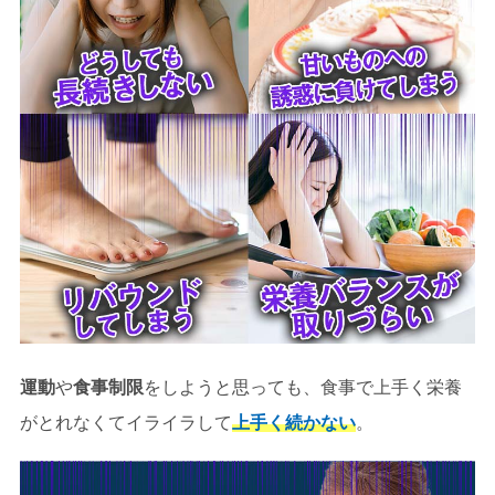
運動
や
食事制限
をしようと思っても、食事で上手く栄養
がとれなくてイライラして
上手く続かない
。