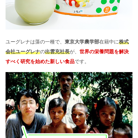
ユーグレナは藻の一種で、
東京大学農学部
在籍中に
株式
会社ユーグレナ
の
出雲充社長
が、
世界の栄養問題を解決
すべく研究を始めた新しい食品
です。