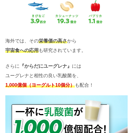
海外では、その
栄養価の高さ
から
宇宙食への応用
も研究されています。
さらに
『からだにユーグレナ』
には
ユーグレナと相性の良い乳酸菌を、
1,000億個（ヨーグルト10個分）
も配合！