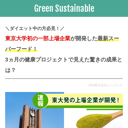
Green Sustainable
＼ダイエット中の方必見！／
東京大学初の一部上場企業
が開発した
最新スー
パーフード！
3ヵ月の健康プロジェクトで見えた驚きの成果と
は？
[PR]株式会社ユーグレナ