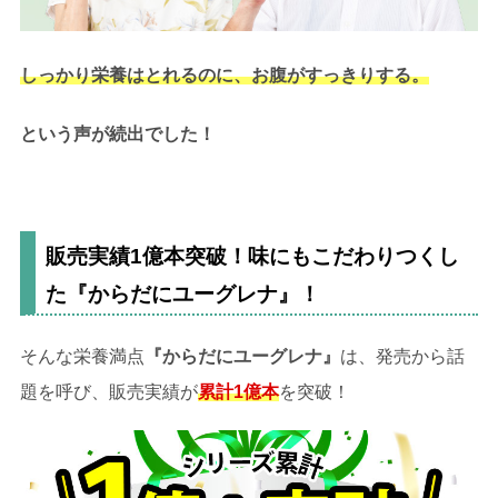
しっかり栄養はとれるのに、お腹がすっきりする。
という声が続出でした！
販売実績1億本突破！味にもこだわりつくし
た『からだにユーグレナ』！
そんな栄養満点
『からだにユーグレナ』
は、発売から話
題を呼び、販売実績が
累計1億本
を突破！