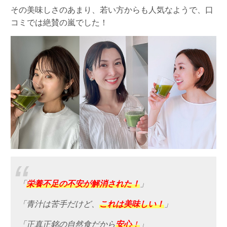
その美味しさのあまり、若い方からも人気なようで、口
コミでは絶賛の嵐でした！
「
栄養不足の不安が解消された！
」
「青汁は苦手だけど、
これは美味しい！
」
「正真正銘の自然食だから
安心
！
」