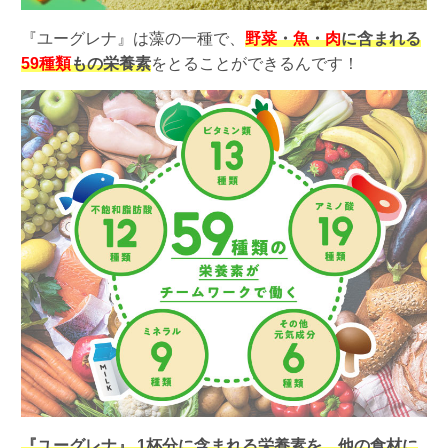
『ユーグレナ』は藻の一種で、
野菜
・
魚
・
肉
に含まれる
59種類
もの栄養素
をとることができるんです！
『ユーグレナ』 1杯分に含まれる栄養素を、他の食材に